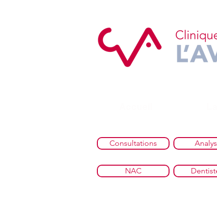
Accueil
La
Consultations
Analy
NAC
Dentist