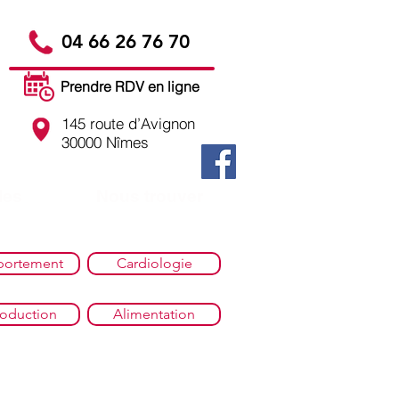
04 66 26 76 70
Prendre RDV en ligne
145 route d’Avignon
30000 Nîmes
les
Nous trouver
ortement
Cardiologie
oduction
Alimentation