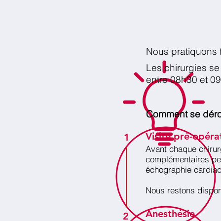
Nous pratiquons t
Les chirurgies se
entre 08h30 et 09
Comment se dérou
Visite pré-opéra
1
Avant chaque chirur
complémentaires peu
échographie cardia
Nous restons dispon
Anesthésie
2