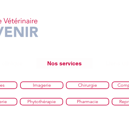
 clinique
Nos services
Liens uti
ses
Imagerie
Chirurgie
Comp
erie
Phytothérapie
Pharmacie
Repr